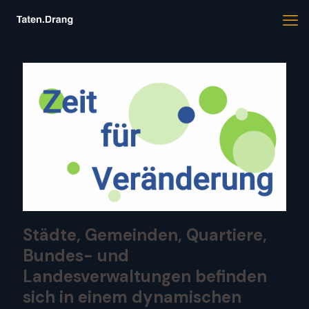
Städte, Gemeinden, Quartiere,
Bundes- und
Landesverwaltungen befinden
sich in einem dynamischen