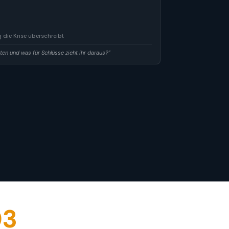
 die Krise überschreibt
ten und was für Schlüsse zieht ihr daraus?"
03