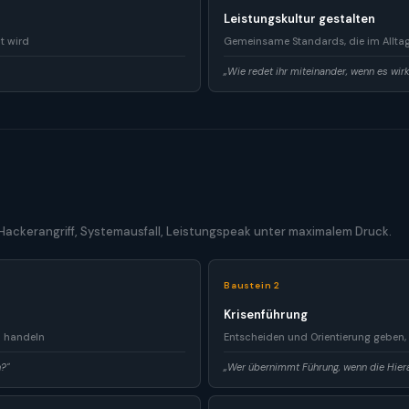
Leistungskultur gestalten
t wird
Gemeinsame Standards, die im Alltag 
„Wie redet ihr miteinander, wenn es wirk
 Hackerangriff, Systemausfall, Leistungspeak unter maximalem Druck.
Baustein 2
Krisenführung
m handeln
Entscheiden und Orientierung geben,
?"
„Wer übernimmt Führung, wenn die Hiera