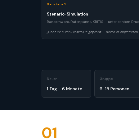
Baustein 3
Szenario-Simulation
Ransomware, Datenpanne, KRITIS — unter echtem Druck
„Habt ihr euren Ernstfall je geprobt — bevor er eingetreten 
Dauer
Gruppe
1 Tag – 6 Monate
6–15 Personen
01