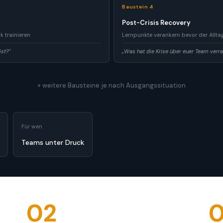
Baustein 4
Post-Crisis Recovery
 trainieren
Lernpunkte verankern bevor der Alltag
ist?"
„Was hat die Krise über euer Team verra
+ weitere Bausteine je nach Ausgangssituation
Für wen
Teams unter Druck
02