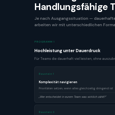
Handlungsfähige 
Je nach Ausgangssituation — dauerhafte
arbeiten wir mit unterschiedlichen For
PROGRAMM 1
Hochleistung unter Dauerdruck
Für Teams die dauerhaft viel leisten, ohne auszub
Baustein 1
Komplexität navigieren
Prioritäten setzen, wenn alles gleichzeitig dringend ist
„Wer entscheidet in eurem Team was wirklich zählt?"
Baustein 3