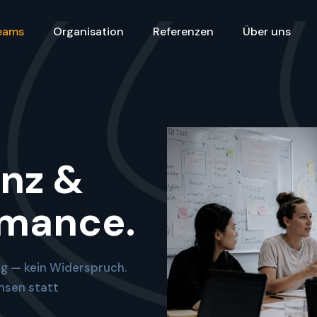
eams
Organisation
Referenzen
Über uns
enz &
rmance.
 — kein Widerspruch.
sen statt