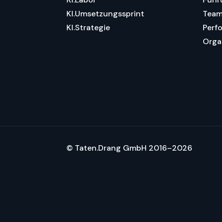
KI.Umsetzungssprint
Team
KI.Strategie
Perf
Orga
© Taten.Drang GmbH 2016–2026