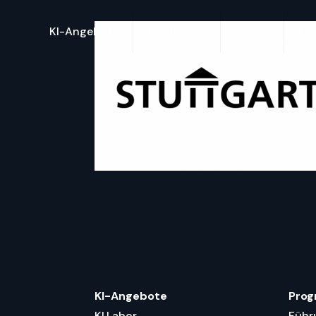
KI-Angebote
Leadership
Teams
Org
KI-Angebote
Pro
KI.Labor
Führ