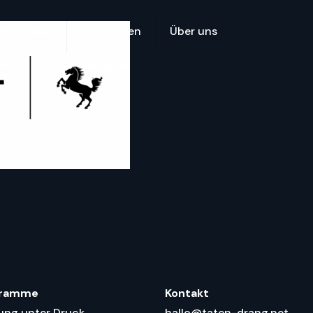
anisation
Referenzen
Über uns
gramme
Kontakt
ung unter Druck
hallo@taten-drang.net