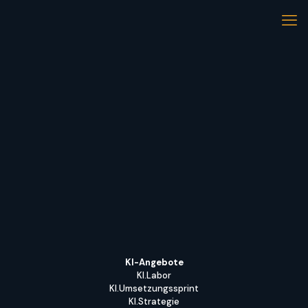
KI-Angebote
KI.Labor
KI.Umsetzungssprint
KI.Strategie