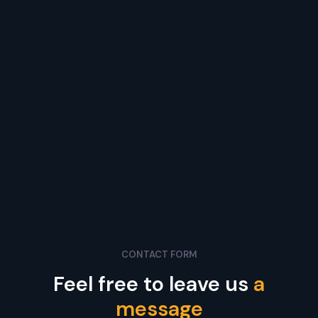
Monday
-
Friday
9:00
AM -
5:00
PM
CONTACT FORM
Feel free to leave us
a
message